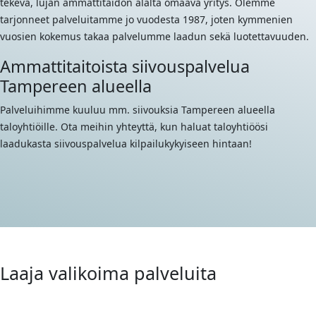
tekevä, lujan ammattitaidon alalta omaava yritys. Olemme
tarjonneet palveluitamme jo vuodesta 1987, joten kymmenien
vuosien kokemus takaa palvelumme laadun sekä luotettavuuden.
Ammattitaitoista siivouspalvelua
Tampereen alueella
Palveluihimme kuuluu mm. siivouksia Tampereen alueella
taloyhtiöille. Ota meihin yhteyttä, kun haluat taloyhtiöösi
laadukasta siivouspalvelua kilpailukykyiseen hintaan!
Laaja valikoima palveluita